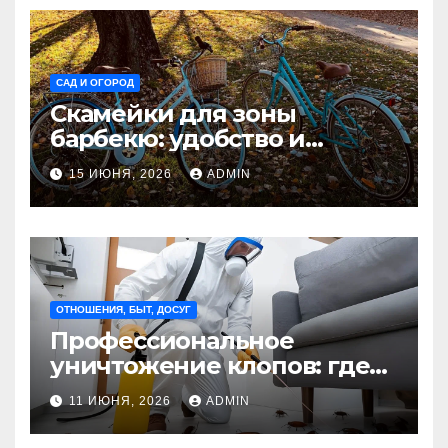
САД И ОГОРОД
Скамейки для зоны
барбекю: удобство и
безопасность на участке
15 ИЮНЯ, 2026
ADMIN
Madmetal.ru
ОТНОШЕНИЯ, БЫТ, ДОСУГ
Профессиональное
уничтожение клопов: где
оно необходимо?
11 ИЮНЯ, 2026
ADMIN