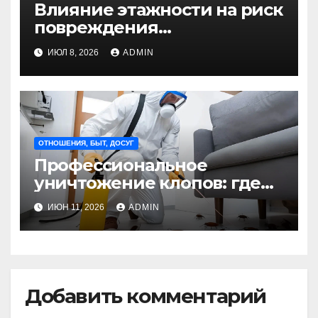
Влияние этажности на риск
повреждения
недвижимости
ИЮЛ 8, 2026
ADMIN
ОТНОШЕНИЯ, БЫТ, ДОСУГ
Профессиональное
уничтожение клопов: где
оно необходимо?
ИЮН 11, 2026
ADMIN
Добавить комментарий