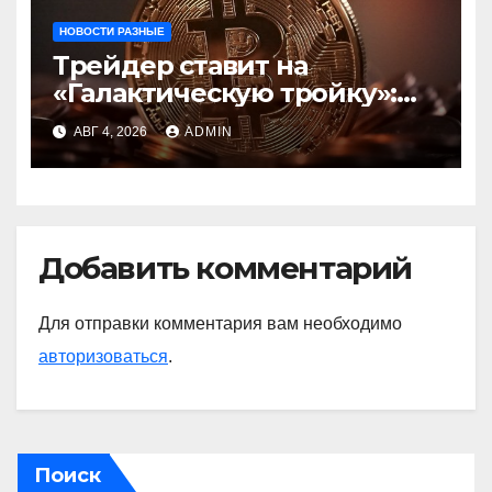
НОВОСТИ РАЗНЫЕ
Трейдер ставит на
«Галактическую тройку»:
Circle, Coinbase и ETH
АВГ 4, 2026
ADMIN
Добавить комментарий
Для отправки комментария вам необходимо
авторизоваться
.
Поиск