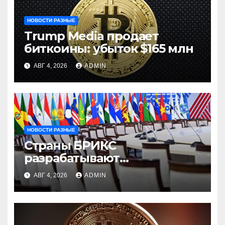
НОВОСТИ РАЗНЫЕ
Trump Media продает
биткоины: убыток $165 млн
АВГ 4, 2026
ADMIN
НОВОСТИ РАЗНЫЕ
Страны БРИКС
разрабатывают
инфраструктуру на базе
АВГ 4, 2026
ADMIN
цифровых валют
центробанков