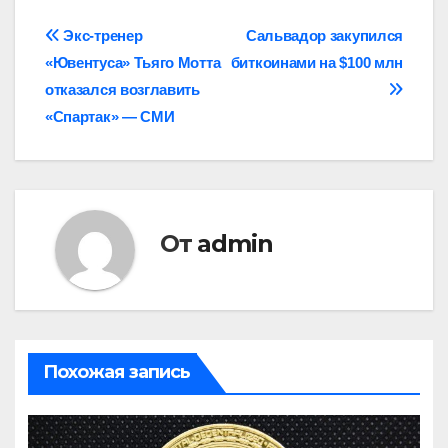
Навигация
Экс‑тренер
Сальвадор закупился
«Ювентуса» Тьяго Мотта
биткоинами на $100 млн
по
отказался возглавить
записям
«Спартак» — СМИ
От
admin
Похожая запись