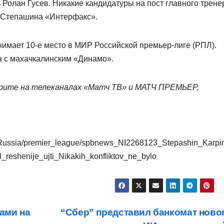
ь Ролан Гусев. Никакие кандидатуры на пост главного трене
т Степашина «Интерфакс».
нимает 10‑е место в МИР Российской премьер‑лиге (РПЛ).
а с махачкалинским «Динамо».
ите на телеканалах «Матч ТВ» и МАТЧ ПРЕМЬЕР,
ol/Russia/premier_league/spbnews_NI2268123_Stepashin_Karpi
_reshenije_ujti_Nikakih_konfliktov_ne_bylo
ами на
“Сбер” представил банкомат ново