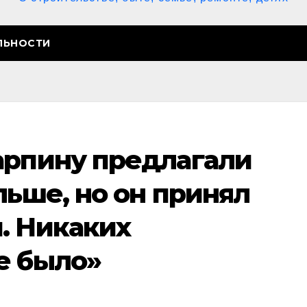
ЛЬНОСТИ
арпину предлагали
льше, но он принял
. Никаких
е было»