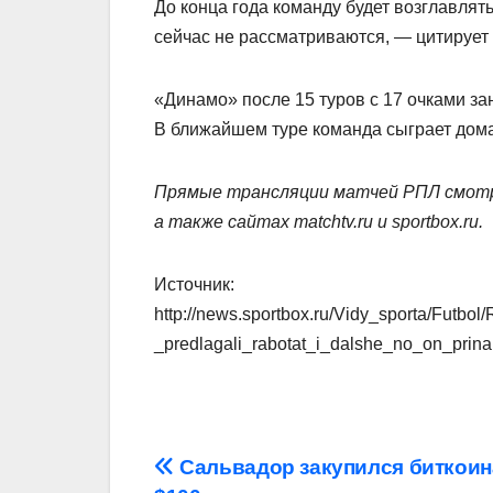
До конца года команду будет возглавлят
сейчас не рассматриваются, — цитируе
«Динамо» после 15 туров с 17 очками за
В ближайшем туре команда сыграет дом
Прямые трансляции матчей РПЛ смотр
а также сайтах matchtv.ru и sportbox.ru.
Источник:
http://news.sportbox.ru/Vidy_sporta/Futb
_predlagali_rabotat_i_dalshe_no_on_prinal
Навигация
Сальвадор закупился биткоин