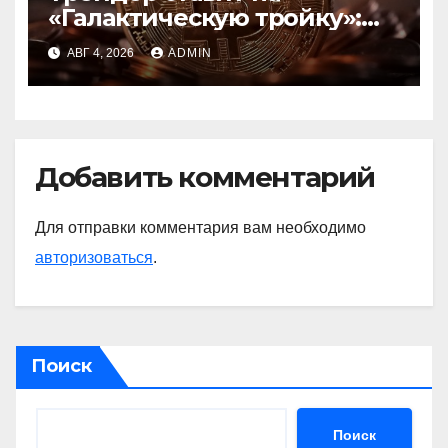
«Галактическую тройку»:
Circle, Coinbase и ETH
АВГ 4, 2026
ADMIN
Добавить комментарий
Для отправки комментария вам необходимо
авторизоваться
.
Поиск
Поиск