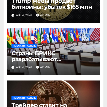
Trump Media продает
биткоины: убыток $165 млн
АВГ 4, 2026
ADMIN
НОВОСТИ РАЗНЫЕ
Страны БРИКС
разрабатывают
инфраструктуру на базе
АВГ 4, 2026
ADMIN
цифровых валют
центробанков
НОВОСТИ РАЗНЫЕ
Трейдер ставит на