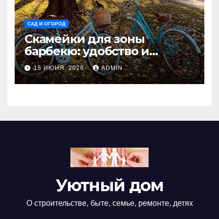
САД И ОГОРОД
Скамейки для зоны
барбекю: удобство и
безопасность на участке
15 ИЮНЯ, 2026
ADMIN
Madmetal.ru
Уютный дом
О строительстве, быте, семье, ремонте, детях