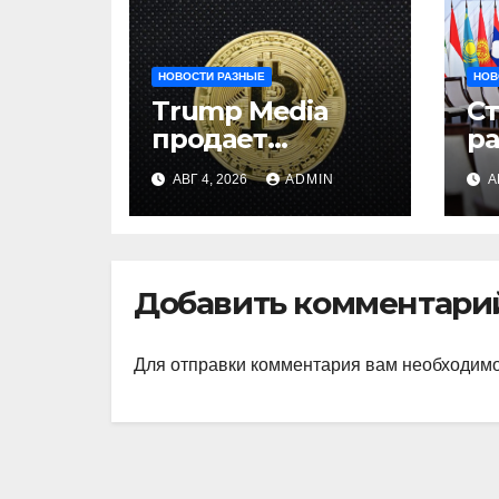
НОВОСТИ РАЗНЫЕ
НОВ
Trump Media
С
продает
р
биткоины:
и
АВГ 4, 2026
ADMIN
А
убыток $165 млн
на
ц
ц
Добавить комментари
Для отправки комментария вам необходим