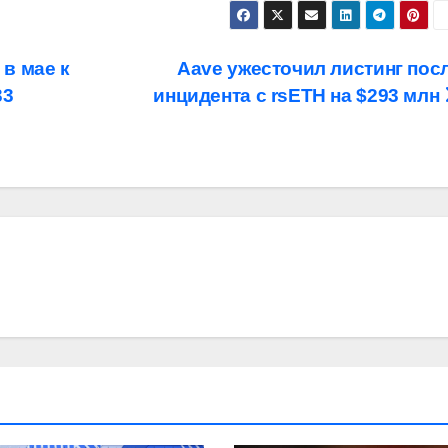
в мае к
Aave ужесточил листинг пос
33
инцидента с rsETH на $293 млн