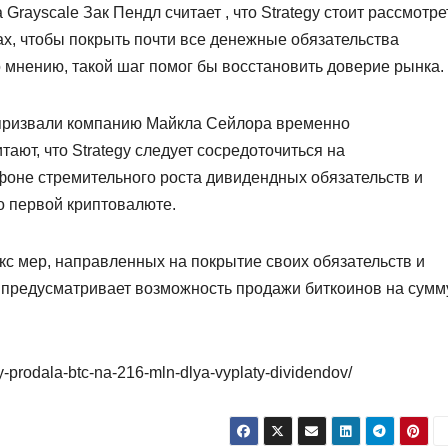
Grayscale Зак Пендл считает , что Strategy стоит рассмотре
ах, чтобы покрыть почти все денежные обязательства
 мнению, такой шаг помог бы восстановить доверие рынка.
t призвали компанию Майкла Сейлора временно
тают, что Strategy следует сосредоточиться на
оне стремительного роста дивидендных обязательств и
о первой криптовалюте.
екс мер, направленных на покрытие своих обязательств и
н предусматривает возможность продажи биткоинов на сумм
gy-prodala-btc-na-216-mln-dlya-vyplaty-dividendov/