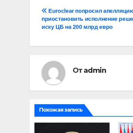
Навигация
Euroclear попросил апелляци
приостановить исполнение реше
по
иску ЦБ на 200 млрд евро
записям
От
admin
Похожая запись