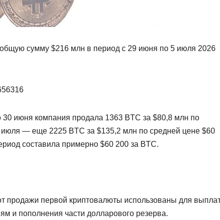
 общую сумму $216 млн в период с 29 июня по 5 июля 2026
5656316
о 30 июня компания продала 1363 BTC за $80,8 млн по
 5 июля — еще 2225 BTC за $135,2 млн по средней цене $60
ериод составила примерно $60 200 за BTC.
 от продажи первой криптовалюты использованы для выпла
ям и пополнения части долларового резерва.