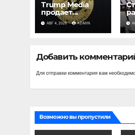
Trump Media
С
продает
р
биткоины:
и
АВГ 4, 2026
ADMIN
А
убыток $165 млн
на
ц
ц
Добавить комментари
Для отправки комментария вам необходим
Возможно вы пропустили