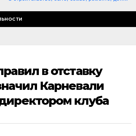
ЛЬНОСТИ
равил в отставку
значил Карневали
директором клуба