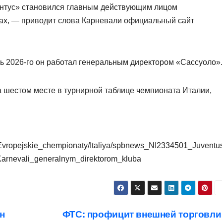
ентус» становился главным действующим лицом
ах, — приводит слова Карневали официальный сайт
нь 2026‑го он работал генеральным директором «Сассуоло»
 шестом месте в турнирной таблице чемпионата Италии,
ol/Evropejskie_chempionaty/Italiya/spbnews_NI2334501_Juventu
_Karnevali_generalnym_direktorom_kluba
н
ФТС: профицит внешней торговли