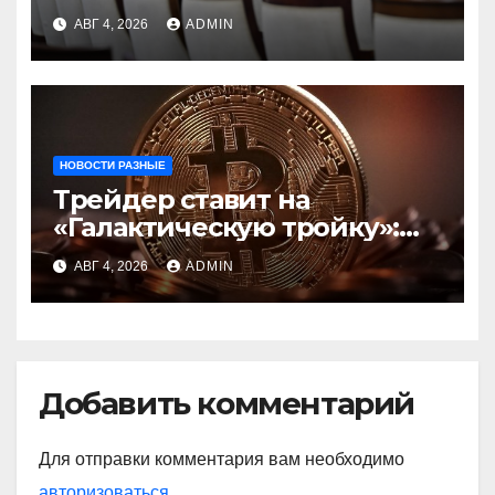
инфраструктуру на базе
АВГ 4, 2026
ADMIN
цифровых валют
центробанков
НОВОСТИ РАЗНЫЕ
Трейдер ставит на
«Галактическую тройку»:
Circle, Coinbase и ETH
АВГ 4, 2026
ADMIN
Добавить комментарий
Для отправки комментария вам необходимо
авторизоваться
.