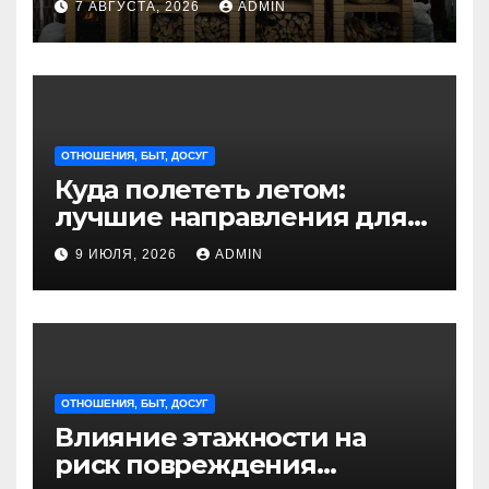
7 АВГУСТА, 2026
ADMIN
отдыха на природе
ОТНОШЕНИЯ, БЫТ, ДОСУГ
Куда полететь летом:
лучшие направления для
отдыха из Санкт-
9 ИЮЛЯ, 2026
ADMIN
Петербурга
ОТНОШЕНИЯ, БЫТ, ДОСУГ
Влияние этажности на
риск повреждения