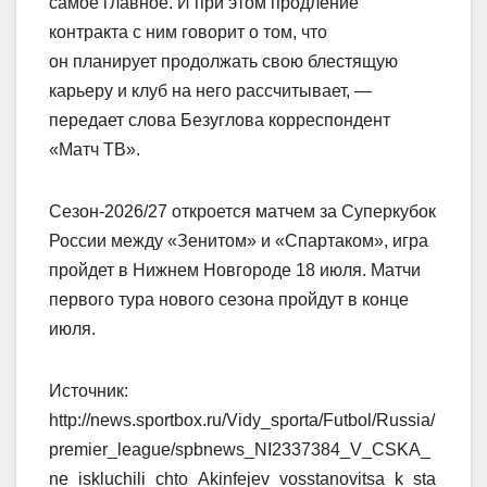
самое главное. И при этом продление
контракта с ним говорит о том, что
он планирует продолжать свою блестящую
карьеру и клуб на него рассчитывает, —
передает слова Безуглова корреспондент
«Матч ТВ».
Сезон‑2026/27 откроется матчем за Суперкубок
России между «Зенитом» и «Спартаком», игра
пройдет в Нижнем Новгороде 18 июля. Матчи
первого тура нового сезона пройдут в конце
июля.
Источник:
http://news.sportbox.ru/Vidy_sporta/Futbol/Russia/
premier_league/spbnews_NI2337384_V_CSKA_
ne_iskluchili_chto_Akinfejev_vosstanovitsa_k_sta