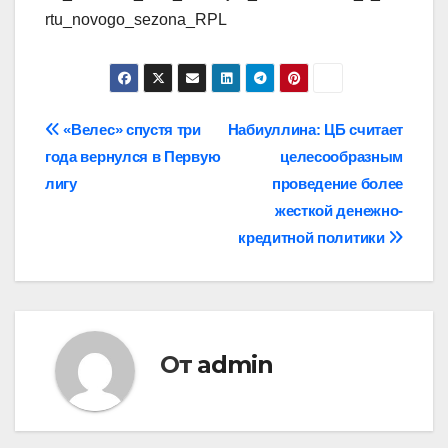
rtu_novogo_sezona_RPL
Навигация
«Велес» спустя три
Набиуллина: ЦБ считает
года вернулся в Первую
целесообразным
по
лигу
проведение более
записям
жесткой денежно-
кредитной политики
От
admin