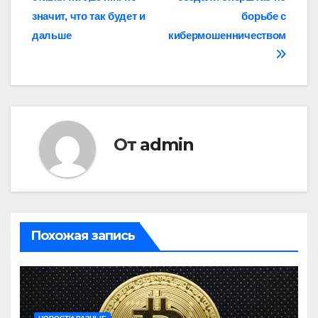
записям
значит, что так будет и
борьбе с
дальше
кибермошенничеством
От
admin
Похожая запись