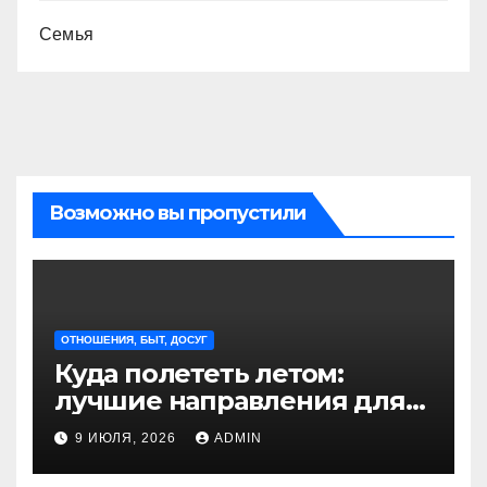
Семья
Возможно вы пропустили
ОТНОШЕНИЯ, БЫТ, ДОСУГ
Куда полететь летом:
лучшие направления для
отдыха из Санкт-
9 ИЮЛЯ, 2026
ADMIN
Петербурга