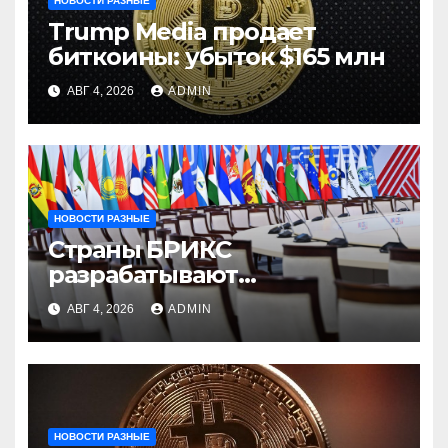
НОВОСТИ РАЗНЫЕ
Trump Media продает
биткоины: убыток $165 млн
АВГ 4, 2026
ADMIN
НОВОСТИ РАЗНЫЕ
Страны БРИКС
разрабатывают
инфраструктуру на базе
АВГ 4, 2026
ADMIN
цифровых валют
центробанков
НОВОСТИ РАЗНЫЕ