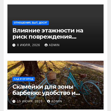
ОТНОШЕНИЯ, БЫТ, ДОСУГ
Влияние этажности на
риск повреждения
недвижимости
8 ИЮЛЯ, 2026
ADMIN
САД И ОГОРОД
Скамейки для зоны
барбекю: удобство и
безопасность на участке
15 ИЮНЯ, 2026
ADMIN
Madmetal.ru