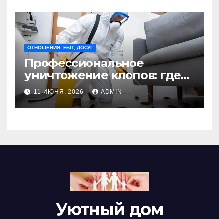
ОТНОШЕНИЯ, БЫТ, ДОСУГ
Профессиональное
уничтожение клопов: где
оно необходимо?
11 ИЮНЯ, 2026
ADMIN
Уютный дом