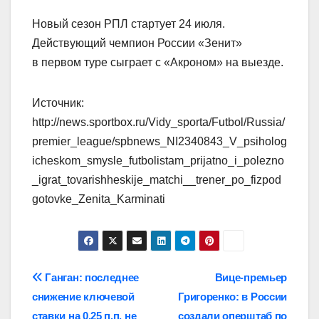
Новый сезон РПЛ стартует 24 июля.
Действующий чемпион России «Зенит»
в первом туре сыграет с «Акроном» на выезде.
Источник:
http://news.sportbox.ru/Vidy_sporta/Futbol/Russia/
premier_league/spbnews_NI2340843_V_psiholog
icheskom_smysle_futbolistam_prijatno_i_polezno
_igrat_tovarishheskije_matchi__trener_po_fizpod
gotovke_Zenita_Karminati
Навигация
Ганган: последнее
Вице-премьер
снижение ключевой
Григоренко: в России
по
ставки на 0,25 п.п. не
создали оперштаб по