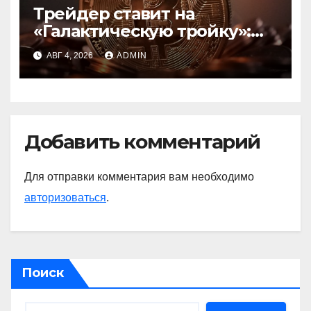
Трейдер ставит на
«Галактическую тройку»:
Circle, Coinbase и ETH
АВГ 4, 2026
ADMIN
Добавить комментарий
Для отправки комментария вам необходимо
авторизоваться
.
Поиск