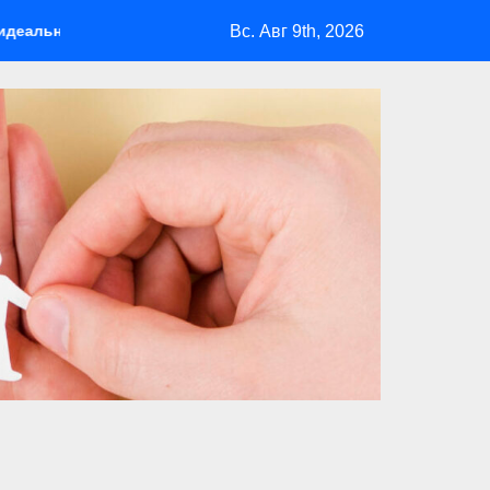
Вс. Авг 9th, 2026
е для отдыха на природе
Куда полететь летом: лучшие 