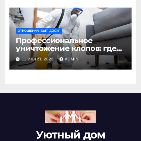
ОТНОШЕНИЯ, БЫТ, ДОСУГ
Профессиональное
уничтожение клопов: где
оно необходимо?
11 ИЮНЯ, 2026
ADMIN
Уютный дом