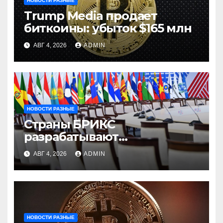
НОВОСТИ РАЗНЫЕ
Trump Media продает
биткоины: убыток $165 млн
АВГ 4, 2026
ADMIN
НОВОСТИ РАЗНЫЕ
Страны БРИКС
разрабатывают
инфраструктуру на базе
АВГ 4, 2026
ADMIN
цифровых валют
центробанков
НОВОСТИ РАЗНЫЕ