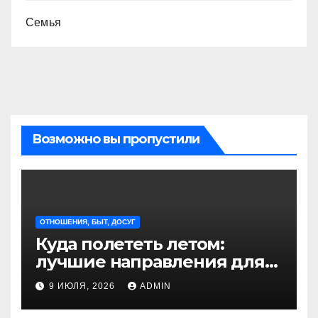
Семья
Возможно вы пропустили
ОТНОШЕНИЯ, БЫТ, ДОСУГ
Куда полететь летом:
лучшие направления для
отдыха из Санкт-
9 ИЮЛЯ, 2026
ADMIN
Петербурга