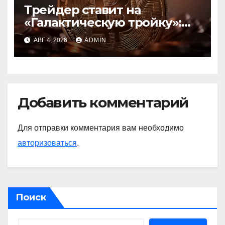
Трейдер ставит на
«Галактическую тройку»:
Circle, Coinbase и ETH
АВГ 4, 2026
ADMIN
Добавить комментарий
Для отправки комментария вам необходимо
авторизоваться
.
Поиск