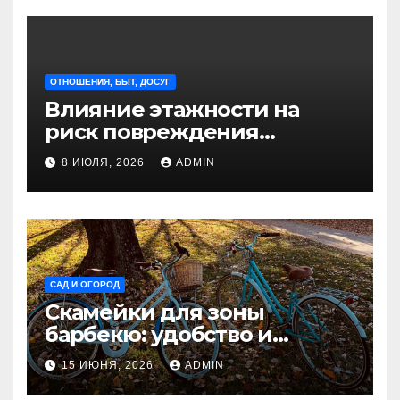
ОТНОШЕНИЯ, БЫТ, ДОСУГ
Влияние этажности на
риск повреждения
недвижимости
8 ИЮЛЯ, 2026
ADMIN
САД И ОГОРОД
Скамейки для зоны
барбекю: удобство и
безопасность на участке
15 ИЮНЯ, 2026
ADMIN
Madmetal.ru