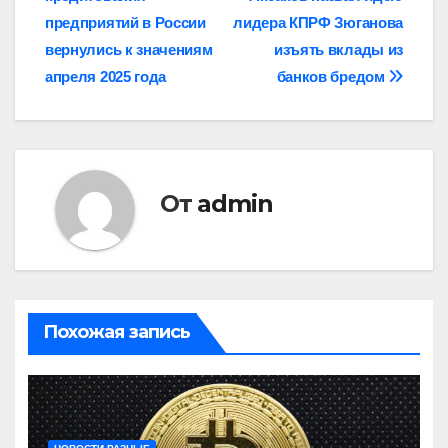
по
предприятий в России
лидера КПРФ Зюганова
записям
вернулись к значениям
изъять вклады из
апреля 2025 года
банков бредом
От
admin
Похожая запись