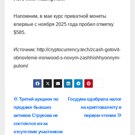
Напомним, в мае курс приватной монеты
впервые с ноября 2025 года пробил отметку
$585.
Источник: http://cryptocurrency.tech/zcash-gotovit-
obnovlenie-ironwood-s-novym-zashhishhyonnym-
pulom/
Навигация
Третий аукцион по
Госдума одобрила налог
продаже бывших
на криптовалюту в
по
активов Струкова не
первом чтении
записям
состоялся из-за
отсутствия участников