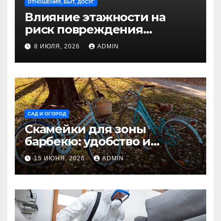
ОТНОШЕНИЯ, БЫТ, ДОСУГ
Влияние этажности на
риск повреждения
недвижимости
8 ИЮЛЯ, 2026
ADMIN
САД И ОГОРОД
Скамейки для зоны
барбекю: удобство и
безопасность на участке
15 ИЮНЯ, 2026
ADMIN
Madmetal.ru