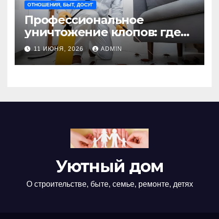
ОТНОШЕНИЯ, БЫТ, ДОСУГ
Профессиональное
уничтожение клопов: где
оно необходимо?
11 ИЮНЯ, 2026
ADMIN
Уютный дом
О строительстве, быте, семье, ремонте, детях