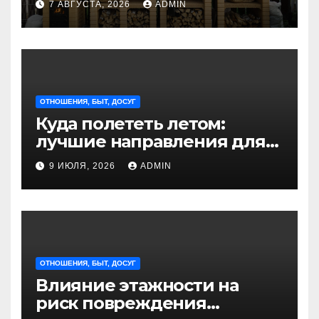
7 АВГУСТА, 2026
ADMIN
отдыха на природе
ОТНОШЕНИЯ, БЫТ, ДОСУГ
Куда полететь летом:
лучшие направления для
отдыха из Санкт-
9 ИЮЛЯ, 2026
ADMIN
Петербурга
ОТНОШЕНИЯ, БЫТ, ДОСУГ
Влияние этажности на
риск повреждения