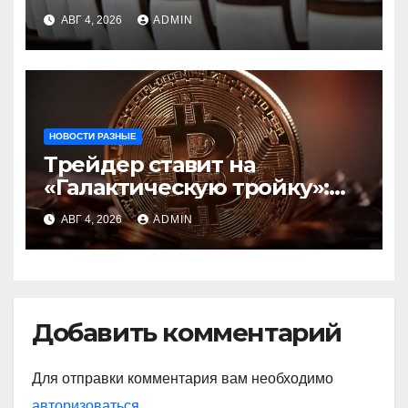
инфраструктуру на базе
АВГ 4, 2026
ADMIN
цифровых валют
центробанков
НОВОСТИ РАЗНЫЕ
Трейдер ставит на
«Галактическую тройку»:
Circle, Coinbase и ETH
АВГ 4, 2026
ADMIN
Добавить комментарий
Для отправки комментария вам необходимо
авторизоваться
.