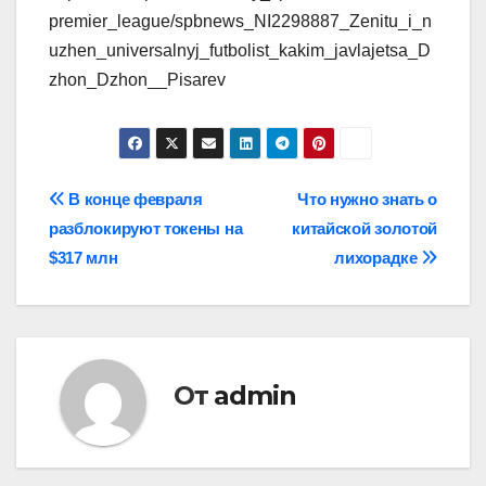
premier_league/spbnews_NI2298887_Zenitu_i_n
uzhen_universalnyj_futbolist_kakim_javlajetsa_D
zhon_Dzhon__Pisarev
Навигация
В конце февраля
Что нужно знать о
разблокируют токены на
китайской золотой
по
$317 млн
лихорадке
записям
От
admin