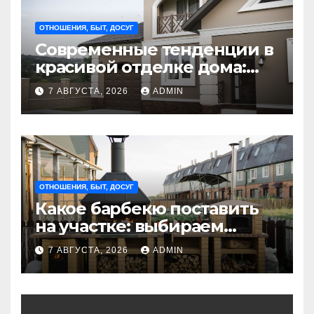
ОТНОШЕНИЯ, БЫТ, ДОСУГ
Современные тенденции в
красивой отделке дома:
стильные решения для
7 АВГУСТА, 2026
ADMIN
интерьера и экстерьера
ОТНОШЕНИЯ, БЫТ, ДОСУГ
Какое барбекю поставить
на участке: выбираем
идеальное решение для
7 АВГУСТА, 2026
ADMIN
отдыха на природе