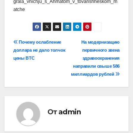
grala_vnichju_s_Ahmatom_v_tovarishheskom_m
atche
Навигация
Почему ослабление
На модернизацию
доллара не дало толчок
первичного звена
по
цены BTC
здравоохранения
записям
направили свыше 586
миллиардов рублей
От
admin