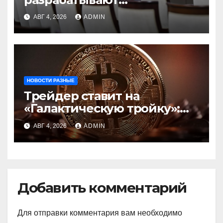
инфраструктуру на базе
АВГ 4, 2026
ADMIN
цифровых валют
центробанков
НОВОСТИ РАЗНЫЕ
Трейдер ставит на
«Галактическую тройку»:
Circle, Coinbase и ETH
АВГ 4, 2026
ADMIN
Добавить комментарий
Для отправки комментария вам необходимо