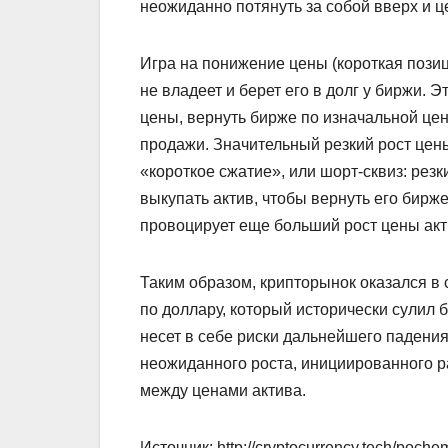
неожиданно потянуть за собой вверх и ц
Игра на понижение цены (короткая пози
не владеет и берет его в долг у биржи. 
цены, вернуть бирже по изначальной цен
продажи. Значительный резкий рост цен
«короткое сжатие», или шорт-сквиз: резк
выкупать актив, чтобы вернуть его бирже
провоцирует еще больший рост цены акт
Таким образом, крипторынок оказался в 
по доллару, который исторически сулил б
несет в себе риски дальнейшего падени
неожиданного роста, инициированного р
между ценами актива.
Источник: http://cryptocurrency.tech/pochem