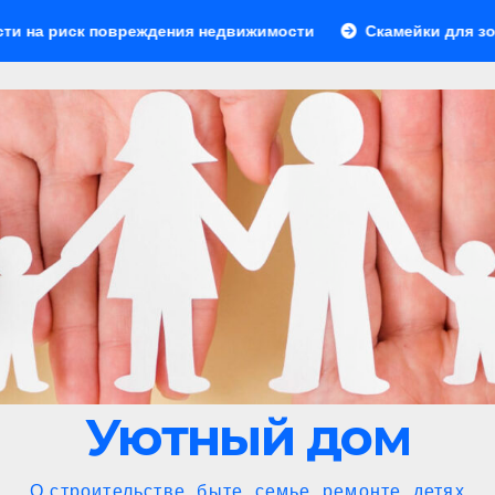
реждения недвижимости
Скамейки для зоны барбекю: удоб
Уютный дом
О строительстве, быте, семье, ремонте, детях