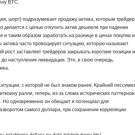
ену BTC.
ция, шорт) подразумевает продажу актива, которым трейдер
Это делается с целью откупить актив дешевле при падении
е и таким образом заработать на разнице в ценах покупки и
ы актива часто провоцирует ситуацию, которую называют
ий рост заставляет трейдеров закрывать короткие позиции и
 до наступления ликвидации. Это, в свою очередь,
ива.
ситуации, с которой не был знаком ранее. Крайний пессими
иткоину ралли, теперь, из-за слома исторических паттернов
я. Но одновременно он обещает и потенциал для
азворотом самого доллара, при сохранении корреляции
u-oslablenie-dollara-ne-dalo-tolchok-tseny-btc/