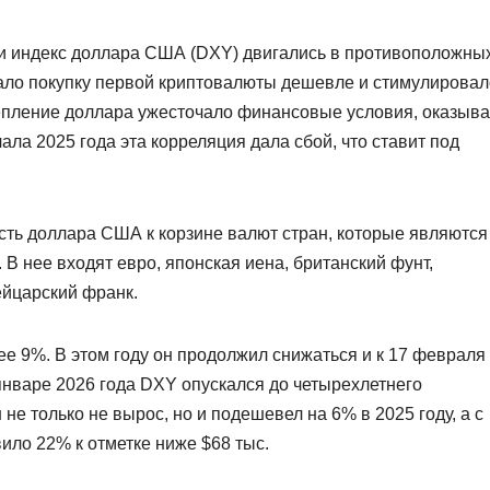
н и индекс доллара США (DXY) двигались в противоположны
ало покупку первой криптовалюты дешевле и стимулировал
крепление доллара ужесточало финансовые условия, оказыв
ала 2025 года эта корреляция дала сбой, что ставит под
ть доллара США к корзине валют стран, которые являются
 нее входят евро, японская иена, британский фунт,
ейцарский франк.
ее 9%. В этом году он продолжил снижаться и к 17 февраля
 январе 2026 года DXY опускался до четырехлетнего
 не только не вырос, но и подешевел на 6% в 2025 году, а с
вило 22% к отметке ниже $68 тыс.