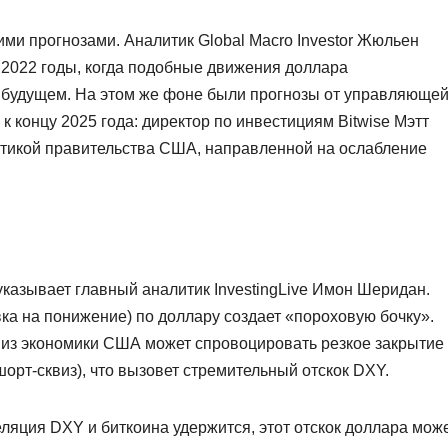
ими прогнозами. Аналитик Global Macro Investor Жюльен
 2022 годы, когда подобные движения доллара
 будущем. На этом же фоне были прогнозы от управляюще
 к концу 2025 года: директор по инвестициям Bitwise Мэтт
литикой правительства США, направленной на ослабление
 указывает главный аналитик InvestingLive Имон Шеридан.
ка на понижение) по доллару создает «пороховую бочку».
из экономики США может спровоцировать резкое закрытие
шорт-сквиз), что вызовет стремительный отскок DXY.
ляция DXY и биткоина удержится, этот отскок доллара мож