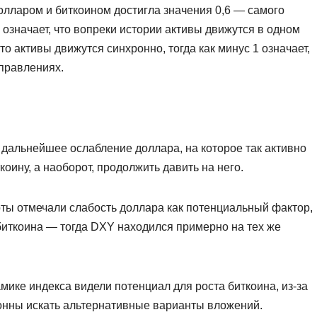
олларом и биткоином достигла значения 0,6 — самого
 означает, что вопреки истории активы движутся в одном
о активы движутся синхронно, тогда как минус 1 означает,
правлениях.
 дальнейшее ослабление доллара, на которое так активно
оину, а наоборот, продолжить давить на него.
рты отмечали слабость доллара как потенциальный фактор,
биткоина — тогда DXY находился примерно на тех же
мике индекса видели потенциал для роста биткоина, из-за
лонны искать альтернативные варианты вложений.